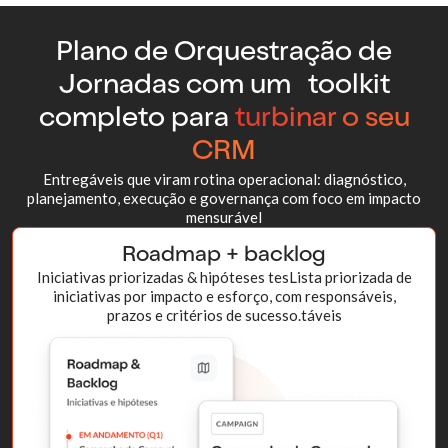
Plano de Orquestração de
Jornadas com um toolkit
completo para
turbinar o seu
CRM
Entregáveis que viram rotina operacional: diagnóstico,
planejamento, execução e governança com foco em impacto
mensurável
Roadmap + backlog
Iniciativas priorizadas & hipóteses tesLista priorizada de
iniciativas por impacto e esforço, com responsáveis,
prazos e critérios de sucesso.táveis