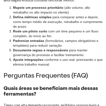
abordagem enxuta costuma funcionar melhor:
Mapeie um processo prioritário
(alto volume, alto
retrabalho ou alto impacto no cliente).
Defina métricas simples
para comparar antes e depois,
como tempo médio de execução, retrabalho e cumprimento
de prazo.
Rode um piloto curto
com um time pequeno e um fluxo
completo, do início ao fim.
Padronize entradas
(formulários, campos obrigatórios e
templates) para reduzir variação.
Documente regras e responsáveis
para manter
governança do processo e facilitar treinamento.
Ajuste integrações
conforme o uso real, priorizando o que
elimina trabalho manual.
Perguntas Frequentes (FAQ)
Quais áreas se beneficiam mais dessas
ferramentas?
Times com alta demanda recorrente, múltiplos responsáveis e