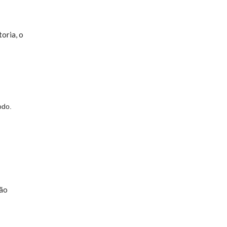
toria, o
odo.
ção