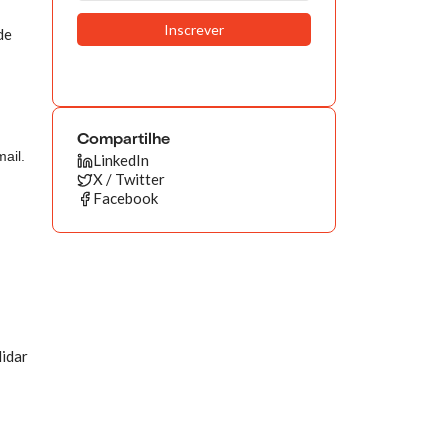
de
Compartilhe
ail.
LinkedIn
X / Twitter
Facebook
lidar