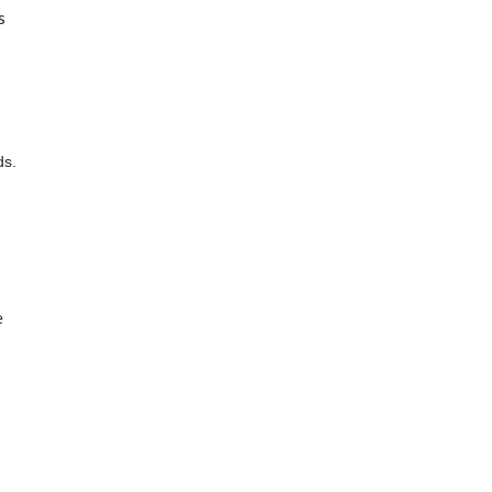
s
ds.
e