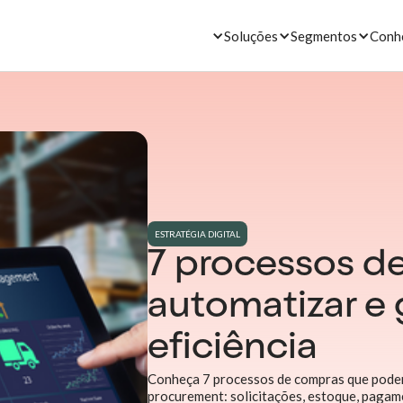
Soluções
Segmentos
Conh
ESTRATÉGIA DIGITAL
7 processos d
automatizar e
eficiência
Conheça 7 processos de compras que pode
procurement: solicitações, estoque, pagame