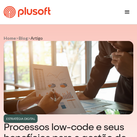
Home
>
Blog
>
Artigo
ESTRATÉGIA DIGITAL
Processos low-code e seus