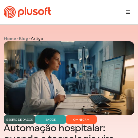
Home
>
Blog
>
Artigo
GESTÃO DE DADOS
SAÚDE
OMNI CRM
Automação hospitalar: