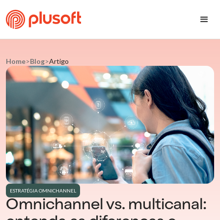
Home
>
Blog
>
Artigo
ESTRATÉGIA OMNICHANNEL
Omnichannel vs. multicanal: