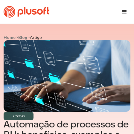
Home
>
Blog
>
Artigo
PESSOAS
Automação de processos de