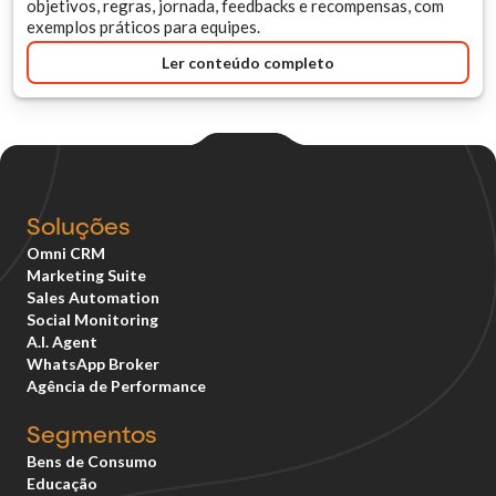
objetivos, regras, jornada, feedbacks e recompensas, com
exemplos práticos para equipes.
Ler conteúdo completo
Soluções
Omni CRM
Marketing Suite
Sales Automation
Social Monitoring
A.I. Agent
WhatsApp Broker
Agência de Performance
Segmentos
Bens de Consumo
Educação