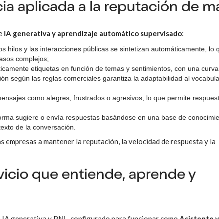
ncia aplicada a la reputación de m
de
IA generativa y aprendizaje automático supervisado
:
los hilos y las interacciones públicas se sintetizan automáticamente, lo 
s casos complejos;
ticamente etiquetas en función de temas y sentimientos, con una curva
ón según las reglas comerciales garantiza la adaptabilidad al vocabula
s mensajes como alegres, frustrados o agresivos, lo que permite respue
aforma sugiere o envía respuestas basándose en una base de conocimi
texto de la conversación.
as empresas a mantener la reputación, la velocidad de respuesta y la
rvicio que entiende, aprende y
 IA generativa y PNL, configurado para funcionar como
Asistente v