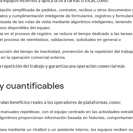
a equipos externos y aplica la IA a tareas críticas, como:
tación simplificada de pedidos, contratos, recibos u otros documentos 
atos y cumplimentación inteligente de formularios, registros y formulari
mizada de las rutas de visita mediante algoritmos inteligentes, teniendo
rsos disponibles del equipo;
cia en el proceso de registro, se reduce el tiempo dedicado a las tareas
el proceso de reembolsos, validaciones, solicitudes en general o
ucción del tiempo de inactividad, prevención de la repetición del trabaj
 en la operación comercial externa.
la repetición del trabajo y garantiza una operación comercial más
 cuantificables
indan beneficios reales a los operadores de plataformas, como:
 manuales repetitivas, con el equipo centrado en las actividades estrat
 algoritmos proporcionan información basada en historias, comportamie
 sea mediante un chatbot o un asistente interno, los equipos reciben s