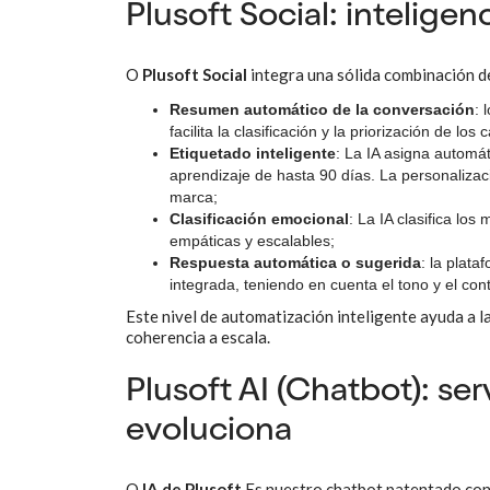
Plusoft Social: intelige
O
Plusoft Social
integra una sólida combinación 
Resumen automático de la conversación
: 
facilita la clasificación y la priorización de lo
Etiquetado inteligente
: La IA asigna automá
aprendizaje de hasta 90 días. La personalizaci
marca;
Clasificación emocional
: La IA clasifica lo
empáticas y escalables;
Respuesta automática o sugerida
: la plat
integrada, teniendo en cuenta el tono y el con
Este nivel de automatización inteligente ayuda a l
coherencia a escala.
Plusoft AI (Chatbot): se
evoluciona
O
IA de Plusoft
Es nuestro chatbot patentado con