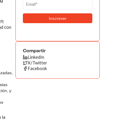
AI
ft
ad con
Compartir
LinkedIn
X/Twitter
Facebook
izadas,
stas
ción, y
ir
 la