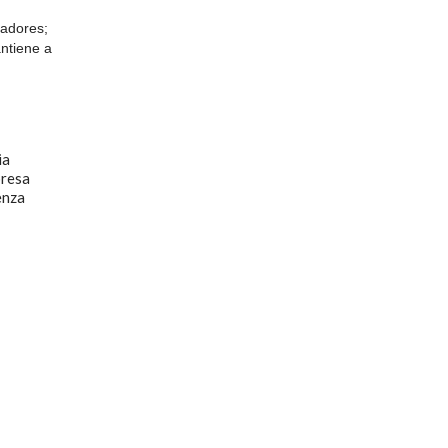
radores;
antiene a
ia
presa
enza