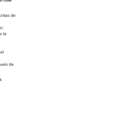
critas de
o;
e la
el
pués de
a