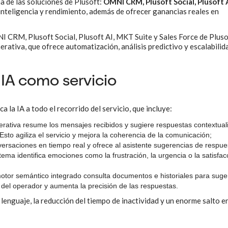
na de las soluciones de Plusoft:
OMNI CRM, Plusoft Social, Plusoft 
nteligencia y rendimiento, además de ofrecer ganancias reales en
 CRM, Plusoft Social, Plusoft AI, MKT Suite y Sales Force de Pluso
nerativa, que ofrece automatización, análisis predictivo y escalabilid
IA como servicio
lica la IA a todo el recorrido del servicio, que incluye:
nerativa resume los mensajes recibidos y sugiere respuestas contextual
. Esto agiliza el servicio y mejora la coherencia de la comunicación;
versaciones en tiempo real y ofrece al asistente sugerencias de respue
tema identifica emociones como la frustración, la urgencia o la satisfac
motor semántico integrado consulta documentos e historiales para suger
 del operador y aumenta la precisión de las respuestas.
 lenguaje, la reducción del tiempo de inactividad y un enorme salto en