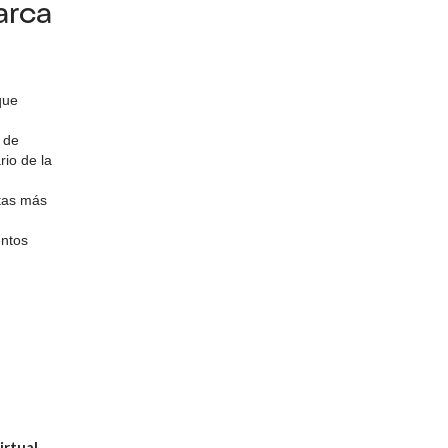
arca
que
 de
rio de la
stas más
entos
irtual