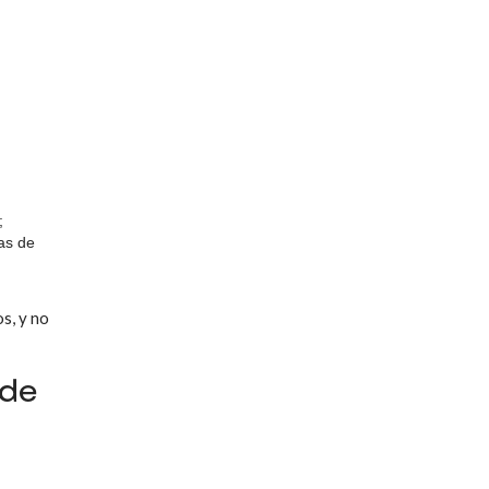
;
has de
s, y no
 de