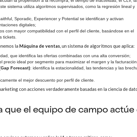
lculan la propensión a la recompra, el tiempo de inactividad, el CLV, la
Este sistema utiliza algoritmos supervisados, como la regresión lineal y
aithful, Sporadic, Experiencer y Potential se identifican y activan
taciones digitales;
os con mayor compatibilidad con el perfil del cliente, basándose en el
 tickets.
tenemos la
Máquina de ventas
, un sistema de algoritmos que aplica:
idad, que identifica las ofertas combinadas con una alta conversión;
el precio ideal por segmento para maximizar el margen y la facturación
 (Gap Forecast)
: identifica la estacionalidad, las tendencias y las brec
icamente el mejor descuento por perfil de cliente.
 marketing con acciones verdaderamente basadas en la ciencia de dato
ra que el equipo de campo actúe