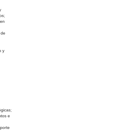
y
os;
 en
 de
o y
égicas;
ntos e
oporte