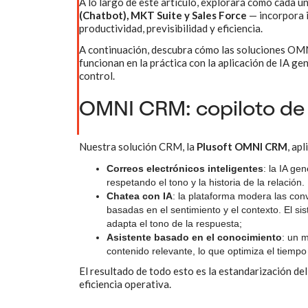
A lo largo de este artículo, explorará cómo cada u
(Chatbot), MKT Suite y Sales Force
— incorpora i
productividad, previsibilidad y eficiencia.
A continuación, descubra cómo las soluciones OMNI
funcionan en la práctica con la aplicación de IA ge
control.
OMNI CRM: copiloto de 
Nuestra solución CRM, la
Plusoft OMNI CRM
, ap
Correos electrónicos inteligentes
: la IA ge
respetando el tono y la historia de la relación
Chatea con IA
: la plataforma modera las con
basadas en el sentimiento y el contexto. El sis
adapta el tono de la respuesta;
Asistente basado en el conocimiento
: un 
contenido relevante, lo que optimiza el tiempo
El resultado de todo esto es la estandarización del
eficiencia operativa.